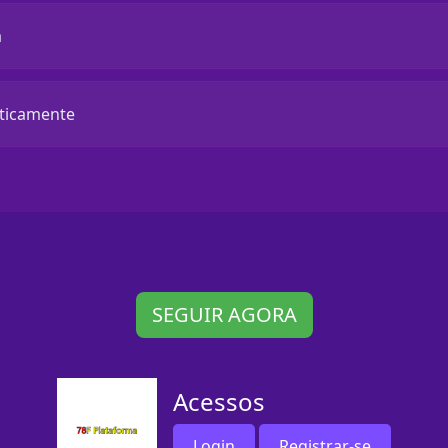
a
aticamente
SEGUIR AGORA
Acessos
Login
Registrar-se