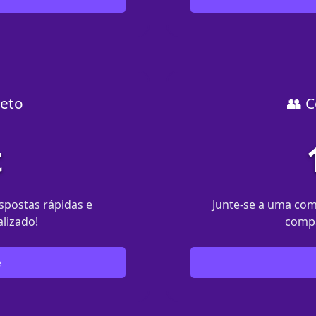
reto
👥 
t
espostas rápidas e
Junte-se a uma com
lizado!
compa
e