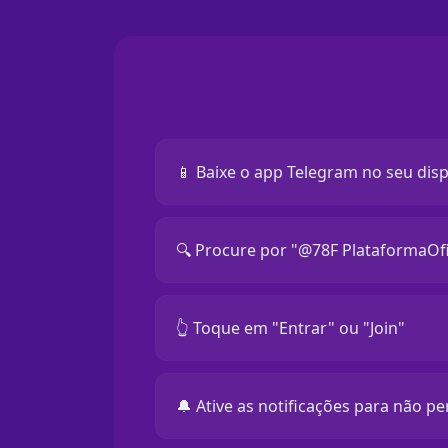
📱 Baixe o app Telegram no seu disp
🔍 Procure por "@78F PlataformaOfi
👆 Toque em "Entrar" ou "Join"
🔔 Ative as notificações para não p