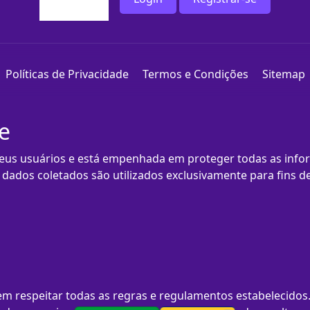
Políticas de Privacidade
Termos e Condições
Sitemap
de
 seus usuários e está empenhada em proteger todas as inf
dados coletados são utilizados exclusivamente para fins d
 respeitar todas as regras e regulamentos estabelecidos.