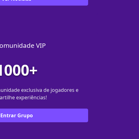
Comunidade VIP
1000+
unidade exclusiva de jogadores e
rtilhe experiências!
Entrar Grupo