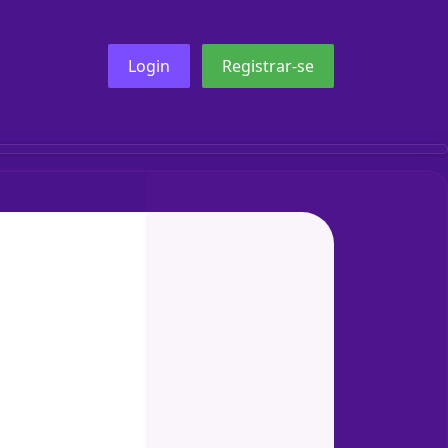
Login
Registrar-se