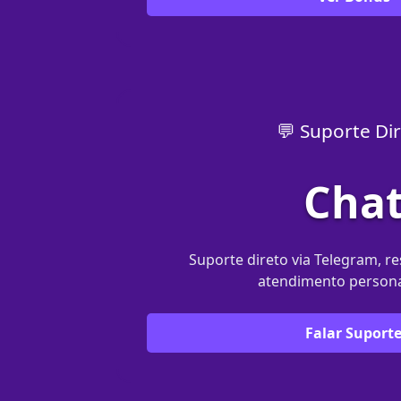
💬 Suporte Di
Cha
Suporte direto via Telegram, r
atendimento persona
Falar Suport