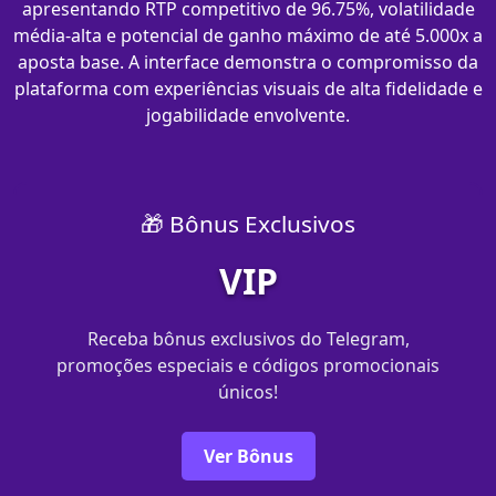
apresentando RTP competitivo de 96.75%, volatilidade
média-alta e potencial de ganho máximo de até 5.000x a
aposta base. A interface demonstra o compromisso da
plataforma com experiências visuais de alta fidelidade e
jogabilidade envolvente.
🎁 Bônus Exclusivos
VIP
Receba bônus exclusivos do Telegram,
promoções especiais e códigos promocionais
únicos!
Ver Bônus