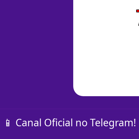
📱 Canal Oficial no Telegram!