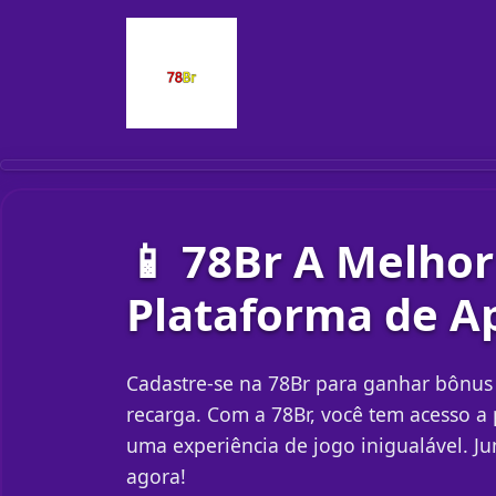
📱 78Br A Melhor
Plataforma de A
Cadastre-se na 78Br para ganhar bônus
recarga. Com a 78Br, você tem acesso a 
uma experiência de jogo inigualável. J
agora!