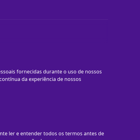
essoais fornecidas durante o uso de nossos
 contínua da experiência de nossos
nte ler e entender todos os termos antes de