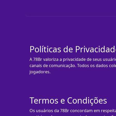
Políticas de Privacida
A 78Br valoriza a privacidade de seus usuá
canais de comunicação. Todos os dados cole
jogadores.
Termos e Condições
Os usuários da 78Br concordam em respeitar