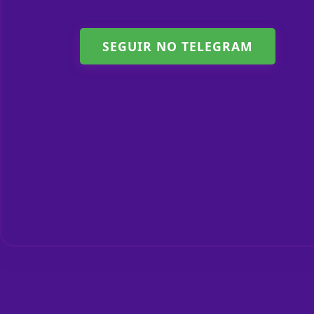
SEGUIR NO TELEGRAM