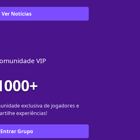
Ver Notícias
Comunidade VIP
1000+
unidade exclusiva de jogadores e
rtilhe experiências!
Entrar Grupo