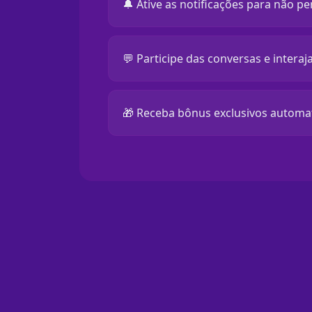
🔔 Ative as notificações para não p
💬 Participe das conversas e interaj
🎁 Receba bônus exclusivos autom