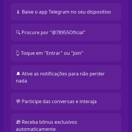
📱 Baixe o app Telegram no seu dispositivo
🔍 Procure por "@78955Oficial"
👆 Toque em "Entrar" ou "Join"
🔔 Ative as notificações para não perder
nada
💬 Participe das conversas e interaja
🎁 Receba bônus exclusivos
automaticamente