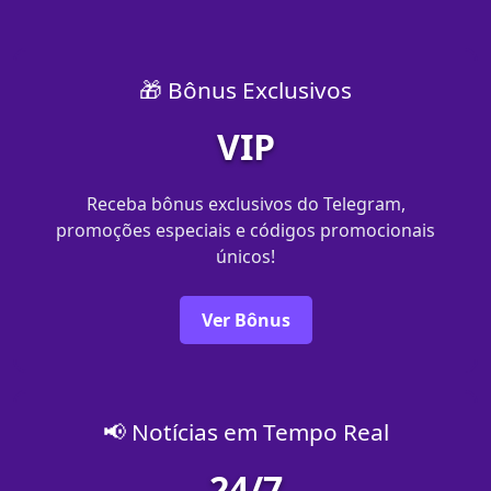
🎁 Bônus Exclusivos
VIP
Receba bônus exclusivos do Telegram,
promoções especiais e códigos promocionais
únicos!
Ver Bônus
📢 Notícias em Tempo Real
24/7