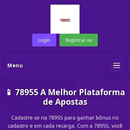
Login
Registrar-se
Menu
📱 78955 A Melhor Plataforma
de Apostas
Cadastre-se na 78955 para ganhar bônus no
cadastro e em cada recarga. Com a 78955, você