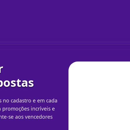
r
postas
 no cadastro e em cada
 promoções incríveis e
unte-se aos vencedores