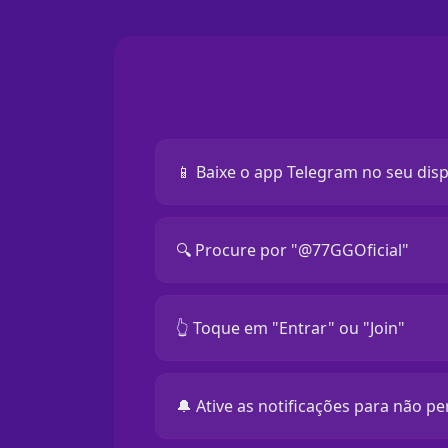
📱 Baixe o app Telegram no seu disp
🔍 Procure por "@77GGOficial"
👆 Toque em "Entrar" ou "Join"
🔔 Ative as notificações para não p