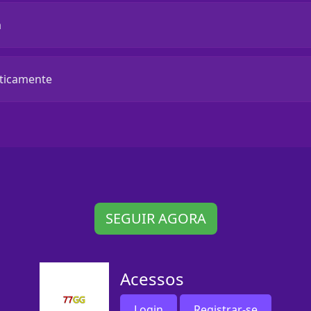
a
aticamente
SEGUIR AGORA
Acessos
Login
Registrar-se