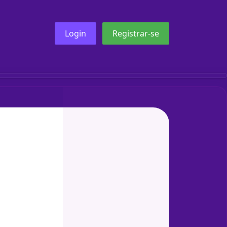
Login
Registrar-se