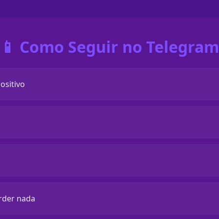
📱 Como Seguir no Telegram
ositivo
erder nada