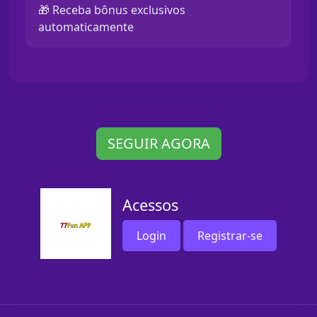
🎁 Receba bônus exclusivos
automaticamente
SEGUIR AGORA
Acessos
Login
Registrar-se