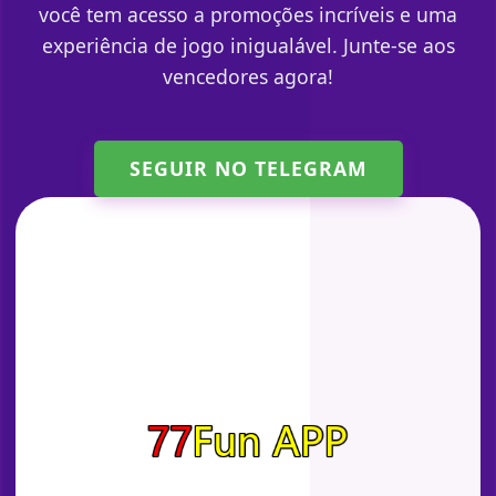
você tem acesso a promoções incríveis e uma
experiência de jogo inigualável. Junte-se aos
vencedores agora!
SEGUIR NO TELEGRAM