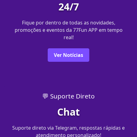
24/7
Fique por dentro de todas as novidades,
promoções e eventos da 77Fun APP em tempo
real!
Ver Notícias
💬 Suporte Direto
Chat
Suporte direto via Telegram, respostas rápidas e
atendimento personalizado!