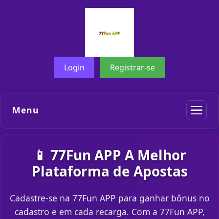
Login
Registrar-se
Menu
📱 77Fun APP A Melhor
Plataforma de Apostas
Cadastre-se na 77Fun APP para ganhar bônus no
cadastro e em cada recarga. Com a 77Fun APP,