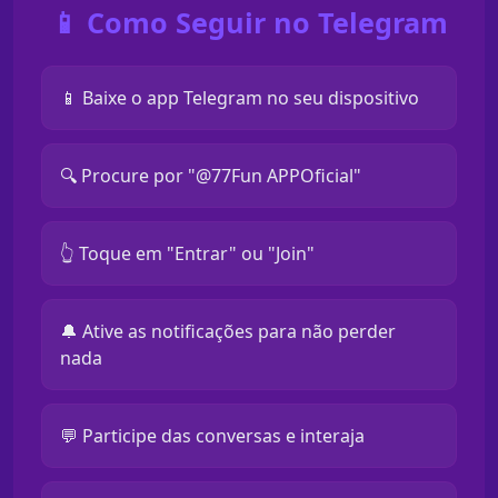
📱 Como Seguir no Telegram
📱 Baixe o app Telegram no seu dispositivo
🔍 Procure por "@77Fun APPOficial"
👆 Toque em "Entrar" ou "Join"
🔔 Ative as notificações para não perder
nada
💬 Participe das conversas e interaja