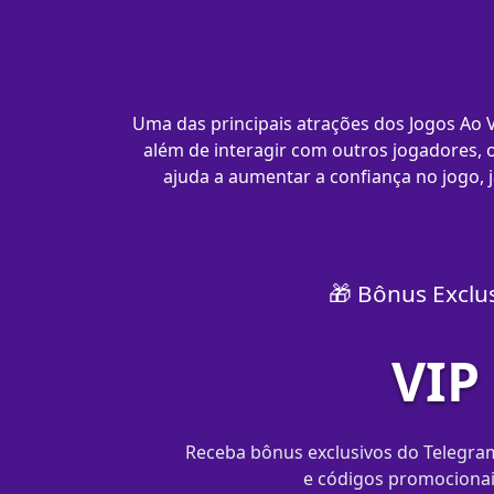
Uma das principais atrações dos Jogos Ao V
além de interagir com outros jogadores, 
ajuda a aumentar a confiança no jogo, 
🎁 Bônus Exclu
VIP
Receba bônus exclusivos do Telegra
e códigos promocionai