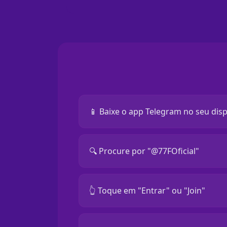
📱 Baixe o app Telegram no seu disp
🔍 Procure por "@77FOficial"
👆 Toque em "Entrar" ou "Join"