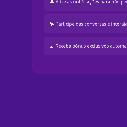
🔔 Ative as notificações para não p
💬 Participe das conversas e interaj
🎁 Receba bônus exclusivos autom