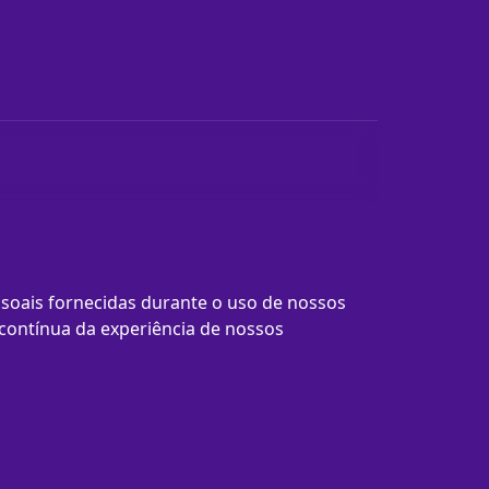
ssoais fornecidas durante o uso de nossos
 contínua da experiência de nossos