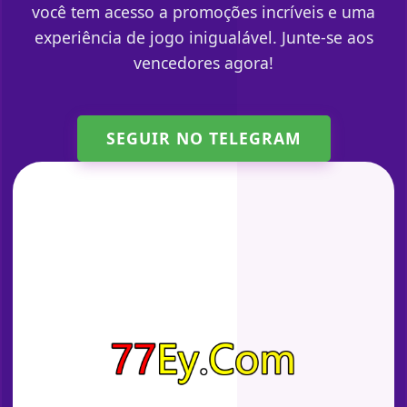
você tem acesso a promoções incríveis e uma
experiência de jogo inigualável. Junte-se aos
vencedores agora!
SEGUIR NO TELEGRAM