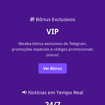
🎁 Bônus Exclusivos
VIP
Receba bônus exclusivos do Telegram,
promoções especiais e códigos promocionais
únicos!
Ver Bônus
📢 Notícias em Tempo Real
24/7