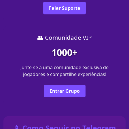
Falar Suporte
👥 Comunidade VIP
1000+
Junte-se a uma comunidade exclusiva de
jogadores e compartilhe experiências!
Entrar Grupo
📱 Como Seguir no Telegram