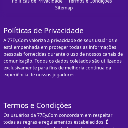
Políticas de Privacidade
Termos e Condições
Sitemap
Políticas de Privacidade
A 77Ey.Com valoriza a privacidade de seus usuários e
está empenhada em proteger todas as informações
pessoais fornecidas durante o uso de nossos canais de
comunicação. Todos os dados coletados são utilizados
exclusivamente para fins de melhoria contínua da
experiência de nossos jogadores.
Termos e Condições
Os usuários da 77Ey.Com concordam em respeitar
todas as regras e regulamentos estabelecidos. É