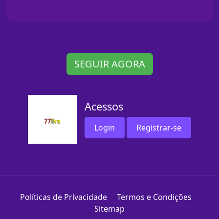
SEGUIR AGORA
Acessos
Login
Registrar-se
Políticas de Privacidade
Termos e Condições
Sitemap