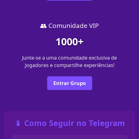
👥 Comunidade VIP
1000+
Junte-se a uma comunidade exclusiva de
jogadores e compartilhe experiências!
Entrar Grupo
📱 Como Seguir no Telegram