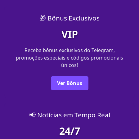
🎁 Bônus Exclusivos
VIP
Receba bônus exclusivos do Telegram,
promoções especiais e códigos promocionais
únicos!
Ver Bônus
📢 Notícias em Tempo Real
24/7