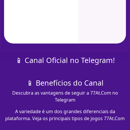
📱 Canal Oficial no Telegram!
📱 Benefícios do Canal
Descubra as vantagens de seguir a 77At.Com no
Telegram
A variedade é um dos grandes diferenciais da
plataforma. Veja os principais tipos de jogos 77At.Com