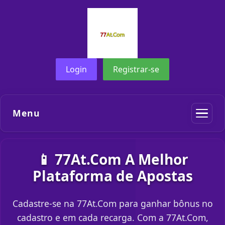
Login
Registrar-se
Menu
📱 77At.Com A Melhor
Plataforma de Apostas
Cadastre-se na 77At.Com para ganhar bônus no
cadastro e em cada recarga. Com a 77At.Com,