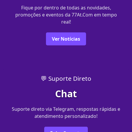
Fique por dentro de todas as novidades,
promoções e eventos da 77At.Com em tempo
real!
Ver Notícias
💬 Suporte Direto
Chat
Suporte direto via Telegram, respostas rápidas e
atendimento personalizado!