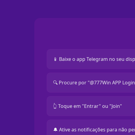
📱 Baixe o app Telegram no seu disp
🔍 Procure por "@777Win APP LoginO
👆 Toque em "Entrar" ou "Join"
🔔 Ative as notificações para não p