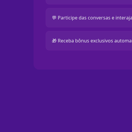
💬 Participe das conversas e interaj
🎁 Receba bônus exclusivos autom