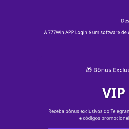
Des
A 777Win APP Login é um software de ca
🎁 Bônus Exclu
VIP
Receba bônus exclusivos do Telegra
e códigos promocionai