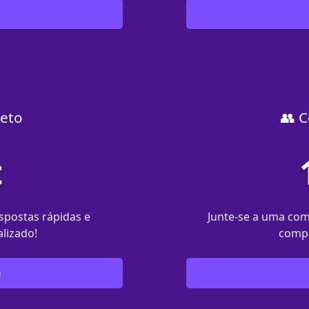
reto
👥 
t
espostas rápidas e
Junte-se a uma com
lizado!
compa
e