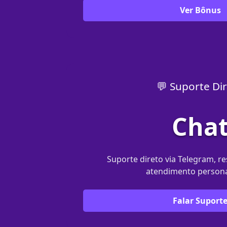
Ver Bônus
💬 Suporte Di
Cha
Suporte direto via Telegram, r
atendimento persona
Falar Suport