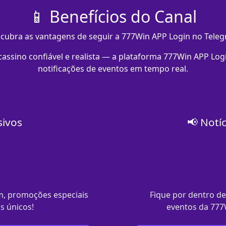
📱 Benefícios do Canal
cubra as vantagens de seguir a 777Win APP Login no Tele
ssino confiável e realista — a plataforma 777Win APP Logi
notificações de eventos em tempo real.
sivos
📢 Notí
m, promoções especiais
Fique por dentro d
s únicos!
eventos da 777