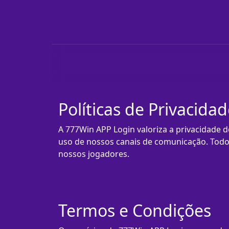
Políticas de Privacida
A 777Win APP Login valoriza a privacidade 
uso de nossos canais de comunicação. Todos
nossos jogadores.
Termos e Condições