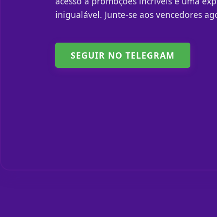
acesso a promoções incríveis e uma exp
inigualável. Junte-se aos vencedores ag
SEGUIR NO TELEGRAM