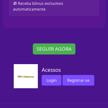
🎁 Receba bônus exclusivos
automaticamente
SEGUIR AGORA
Acessos
Login
Registrar-se