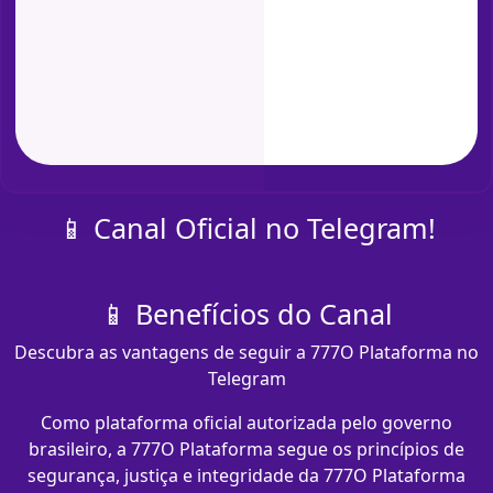
📱 Canal Oficial no Telegram!
📱 Benefícios do Canal
Descubra as vantagens de seguir a 777O Plataforma no
Telegram
Como plataforma oficial autorizada pelo governo
brasileiro, a 777O Plataforma segue os princípios de
segurança, justiça e integridade da 777O Plataforma