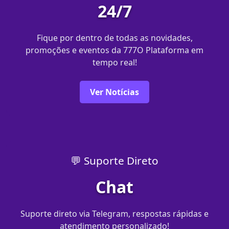
24/7
Fique por dentro de todas as novidades,
promoções e eventos da 777O Plataforma em
tempo real!
Ver Notícias
💬 Suporte Direto
Chat
Suporte direto via Telegram, respostas rápidas e
atendimento personalizado!