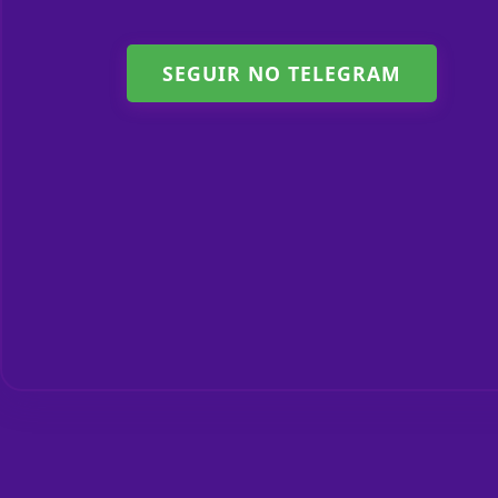
SEGUIR NO TELEGRAM