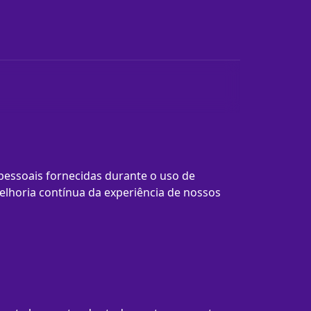
pessoais fornecidas durante o uso de
elhoria contínua da experiência de nossos