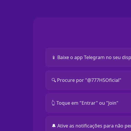
📱 Baixe o app Telegram no seu disp
🔍 Procure por "@777H5Oficial"
👆 Toque em "Entrar" ou "Join"
🔔 Ative as notificações para não p