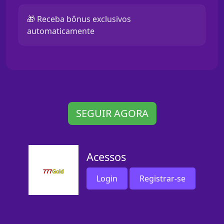
🎁 Receba bônus exclusivos
automaticamente
SEGUIR AGORA
Acessos
Login
Registrar-se