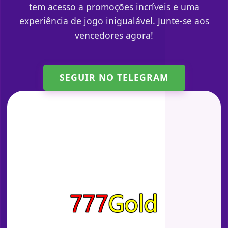
tem acesso a promoções incríveis e uma
experiência de jogo inigualável. Junte-se aos
vencedores agora!
SEGUIR NO TELEGRAM