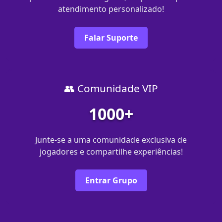
atendimento personalizado!
Falar Suporte
👥 Comunidade VIP
1000+
Junte-se a uma comunidade exclusiva de
jogadores e compartilhe experiências!
Entrar Grupo