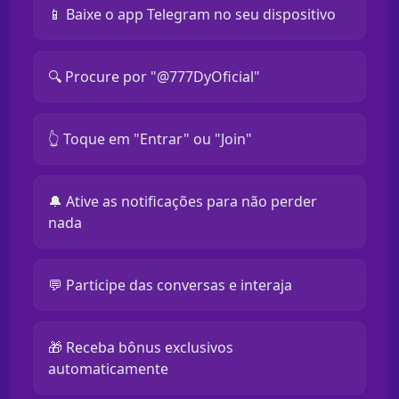
📱 Baixe o app Telegram no seu dispositivo
🔍 Procure por "@777DyOficial"
👆 Toque em "Entrar" ou "Join"
🔔 Ative as notificações para não perder
nada
💬 Participe das conversas e interaja
🎁 Receba bônus exclusivos
automaticamente