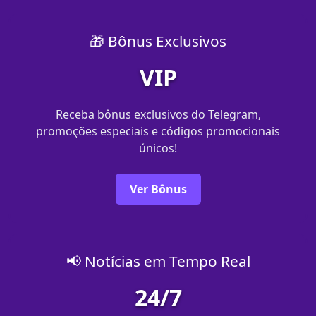
🎁 Bônus Exclusivos
VIP
Receba bônus exclusivos do Telegram,
promoções especiais e códigos promocionais
únicos!
Ver Bônus
📢 Notícias em Tempo Real
24/7