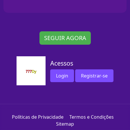
SEGUIR AGORA
Acessos
Login
Registrar-se
Políticas de Privacidade
Termos e Condições
Sitemap