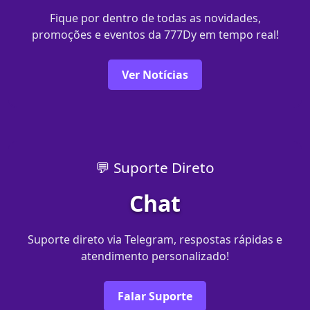
Fique por dentro de todas as novidades,
promoções e eventos da 777Dy em tempo real!
Ver Notícias
💬 Suporte Direto
Chat
Suporte direto via Telegram, respostas rápidas e
atendimento personalizado!
Falar Suporte