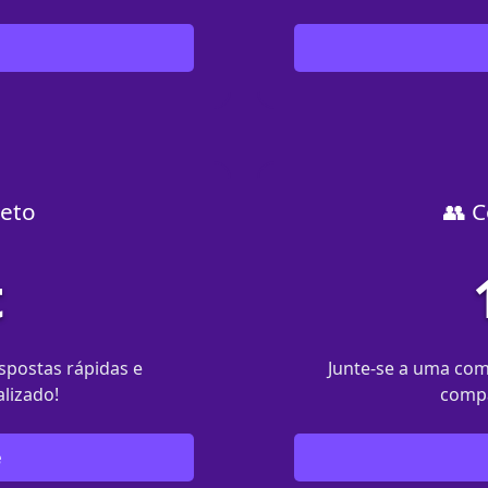
reto
👥 
t
espostas rápidas e
Junte-se a uma com
lizado!
compa
e