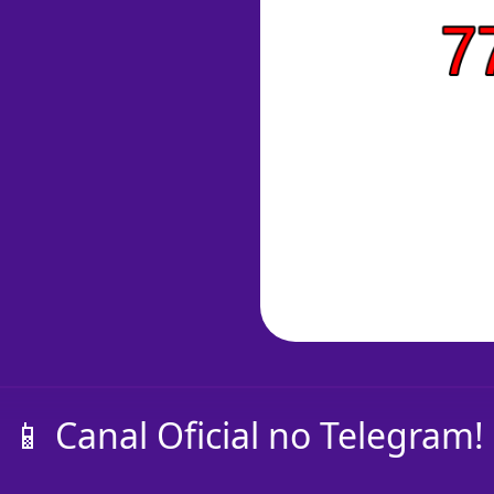
📱 Canal Oficial no Telegram!