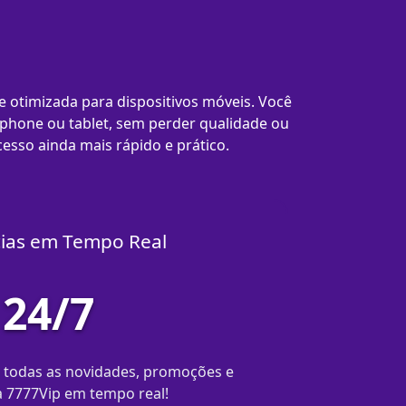
e otimizada para dispositivos móveis. Você
phone ou tablet, sem perder qualidade ou
esso ainda mais rápido e prático.
cias em Tempo Real
24/7
e todas as novidades, promoções e
a 7777Vip em tempo real!