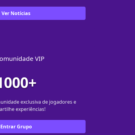
Ver Notícias
Comunidade VIP
1000+
unidade exclusiva de jogadores e
rtilhe experiências!
Entrar Grupo