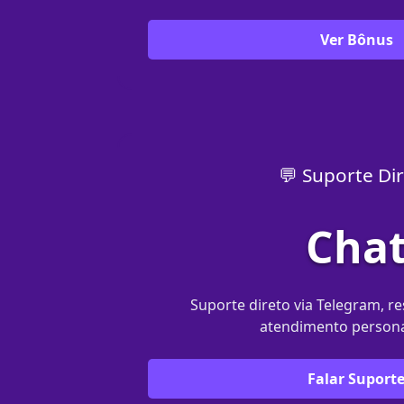
Ver Bônus
💬 Suporte Di
Cha
Suporte direto via Telegram, r
atendimento persona
Falar Suport