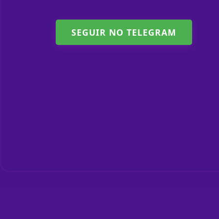
SEGUIR NO TELEGRAM