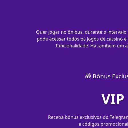
Quer jogar no ônibus, durante o intervalo
pode acessar todos os jogos de cassino 
funcionalidade. Há também um apl
🎁 Bônus Exclu
VIP
Receba bônus exclusivos do Telegra
e códigos promocionai