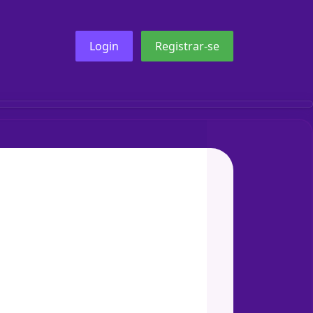
Login
Registrar-se