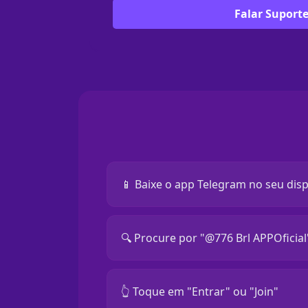
Falar Suport
📱 Baixe o app Telegram no seu disp
🔍 Procure por "@776 Brl APPOficial
👆 Toque em "Entrar" ou "Join"