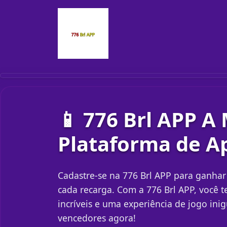
📱 776 Brl APP A
Plataforma de A
Cadastre-se na 776 Brl APP para ganha
cada recarga. Com a 776 Brl APP, você 
incríveis e uma experiência de jogo inig
vencedores agora!