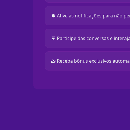
🔔 Ative as notificações para não p
💬 Participe das conversas e interaj
🎁 Receba bônus exclusivos autom