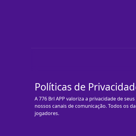
Políticas de Privacida
A 776 Brl APP valoriza a privacidade de se
nossos canais de comunicação. Todos os dad
jogadores.