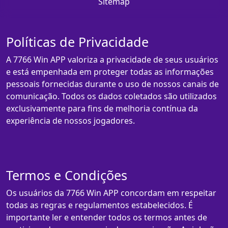
Sitemap
Políticas de Privacidade
A 7766 Win APP valoriza a privacidade de seus usuários
e está empenhada em proteger todas as informações
pessoais fornecidas durante o uso de nossos canais de
comunicação. Todos os dados coletados são utilizados
exclusivamente para fins de melhoria contínua da
experiência de nossos jogadores.
Termos e Condições
Os usuários da 7766 Win APP concordam em respeitar
todas as regras e regulamentos estabelecidos. É
importante ler e entender todos os termos antes de