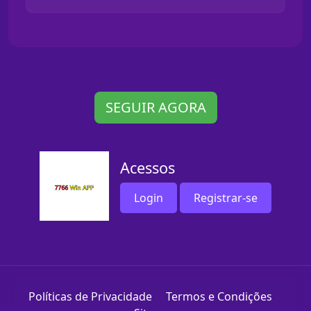
SEGUIR AGORA
Acessos
Login
Registrar-se
Políticas de Privacidade
Termos e Condições