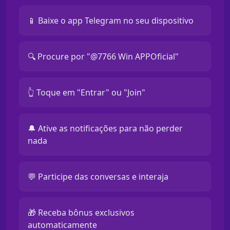
📱 Baixe o app Telegram no seu dispositivo
🔍 Procure por "@7766 Win APPOficial"
👆 Toque em "Entrar" ou "Join"
🔔 Ative as notificações para não perder
nada
💬 Participe das conversas e interaja
🎁 Receba bônus exclusivos
automaticamente