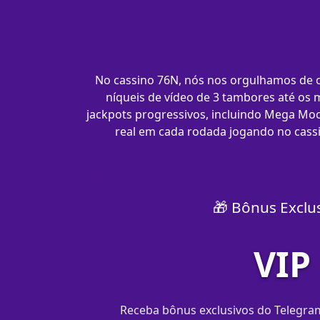
No cassino 76N, nós nos orgulhamos de of
níqueis de vídeo de 3 tambores até os 
jackpots progressivos, incluindo Mega Moo
real em cada rodada jogando no cass
🎁 Bônus Exclu
VIP
Receba bônus exclusivos do Telegra