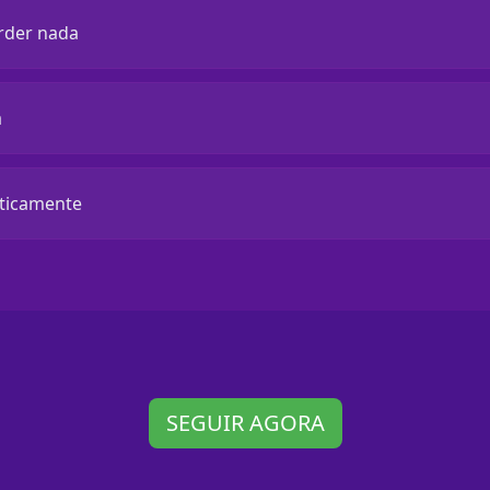
erder nada
a
aticamente
SEGUIR AGORA