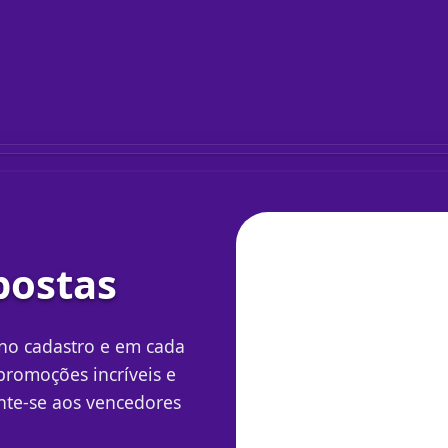
postas
no cadastro e em cada
promoções incríveis e
unte-se aos vencedores