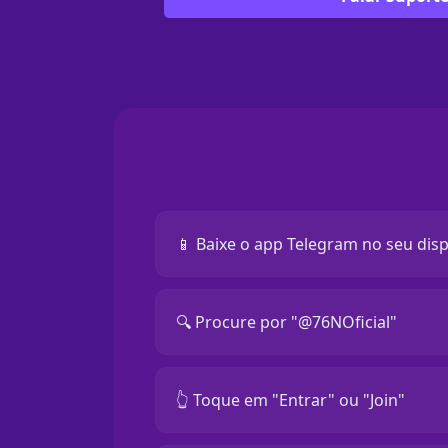
📱 Baixe o app Telegram no seu disp
🔍 Procure por "@76NOficial"
👆 Toque em "Entrar" ou "Join"