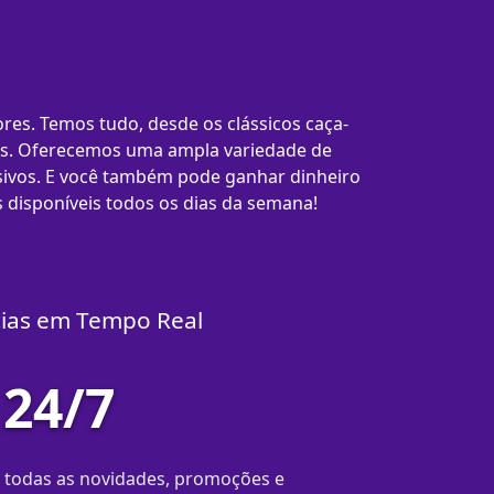
res. Temos tudo, desde os clássicos caça-
veis. Oferecemos uma ampla variedade de
ssivos. E você também pode ganhar dinheiro
disponíveis todos os dias da semana!
cias em Tempo Real
24/7
e todas as novidades, promoções e