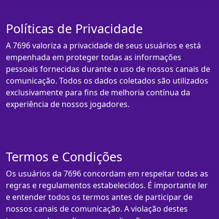
Políticas de Privacidade
A 7696 valoriza a privacidade de seus usuários e está
empenhada em proteger todas as informações
pessoais fornecidas durante o uso de nossos canais de
comunicação. Todos os dados coletados são utilizados
exclusivamente para fins de melhoria contínua da
experiência de nossos jogadores.
Termos e Condições
Os usuários da 7696 concordam em respeitar todas as
regras e regulamentos estabelecidos. É importante ler
e entender todos os termos antes de participar de
nossos canais de comunicação. A violação destes