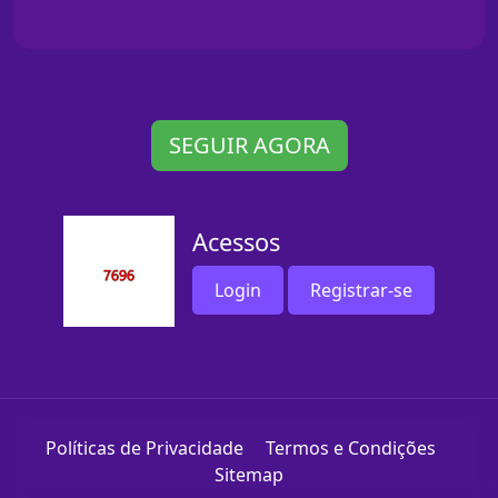
SEGUIR AGORA
Acessos
Login
Registrar-se
Políticas de Privacidade
Termos e Condições
Sitemap