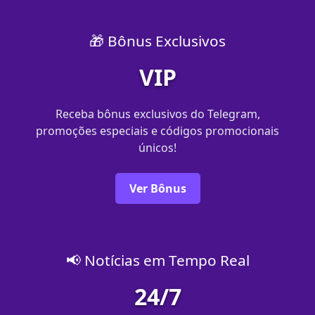
🎁 Bônus Exclusivos
VIP
Receba bônus exclusivos do Telegram,
promoções especiais e códigos promocionais
únicos!
Ver Bônus
📢 Notícias em Tempo Real
24/7