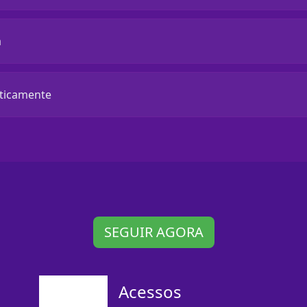
a
aticamente
SEGUIR AGORA
Acessos