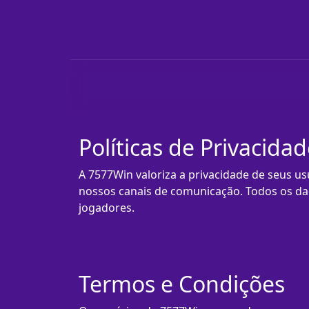
Políticas de Privacida
A 7577Win valoriza a privacidade de seus u
nossos canais de comunicação. Todos os dad
jogadores.
Termos e Condições