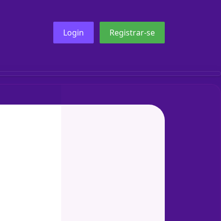
Login
Registrar-se