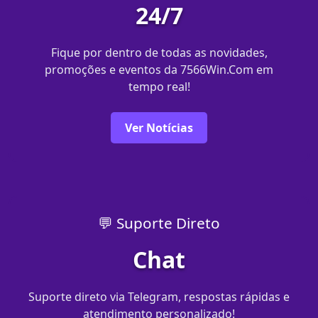
24/7
Fique por dentro de todas as novidades,
promoções e eventos da 7566Win.Com em
tempo real!
Ver Notícias
💬 Suporte Direto
Chat
Suporte direto via Telegram, respostas rápidas e
atendimento personalizado!