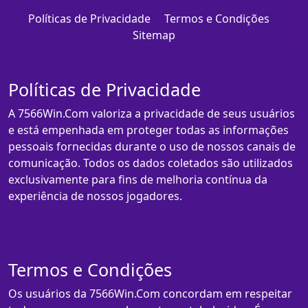
Políticas de Privacidade
Termos e Condições
Sitemap
Políticas de Privacidade
A 7566Win.Com valoriza a privacidade de seus usuários
e está empenhada em proteger todas as informações
pessoais fornecidas durante o uso de nossos canais de
comunicação. Todos os dados coletados são utilizados
exclusivamente para fins de melhoria contínua da
experiência de nossos jogadores.
Termos e Condições
Os usuários da 7566Win.Com concordam em respeitar