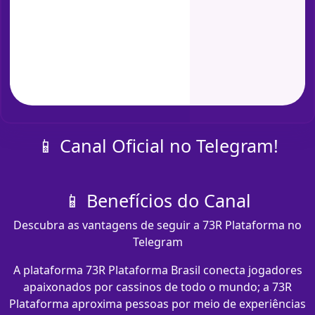
📱 Canal Oficial no Telegram!
📱 Benefícios do Canal
Descubra as vantagens de seguir a 73R Plataforma no
Telegram
A plataforma 73R Plataforma Brasil conecta jogadores
apaixonados por cassinos de todo o mundo; a 73R
Plataforma aproxima pessoas por meio de experiências