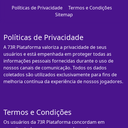
Políticas de Privacidade
Termos e Condições
Sitemap
Políticas de Privacidade
A 73R Plataforma valoriza a privacidade de seus
usuários e está empenhada em proteger todas as
informações pessoais fornecidas durante o uso de
nossos canais de comunicação. Todos os dados
coletados são utilizados exclusivamente para fins de
melhoria contínua da experiência de nossos jogadores.
Termos e Condições
Os usuários da 73R Plataforma concordam em