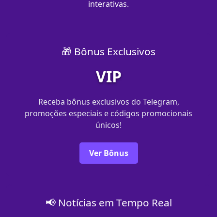
interativas.
🎁 Bônus Exclusivos
VIP
Receba bônus exclusivos do Telegram,
promoções especiais e códigos promocionais
únicos!
Ver Bônus
📢 Notícias em Tempo Real