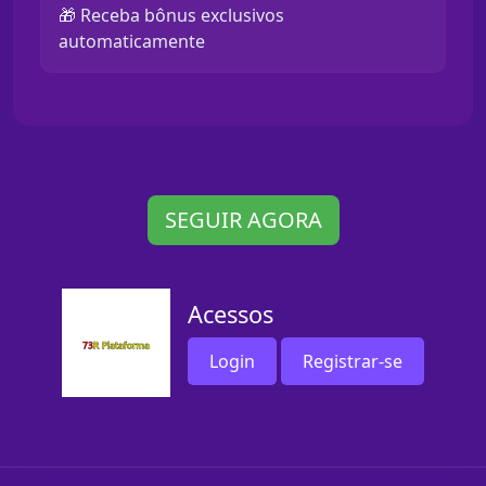
🎁 Receba bônus exclusivos
automaticamente
SEGUIR AGORA
Acessos
Login
Registrar-se