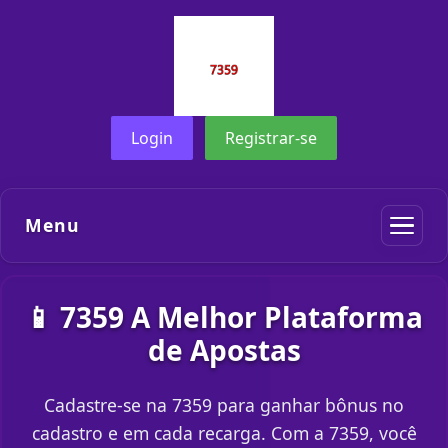
Login
Registrar-se
Menu
📱 7359 A Melhor Plataforma
de Apostas
Cadastre-se na 7359 para ganhar bônus no
cadastro e em cada recarga. Com a 7359, você