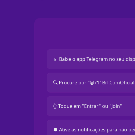
📱 Baixe o app Telegram no seu disp
🔍 Procure por "@711Brl.ComOficial
👆 Toque em "Entrar" ou "Join"
🔔 Ative as notificações para não p