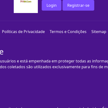
Login
Registrar-se
Políticas de Privacidade
Termos e Condições
Sitemap
de
s usuários e está empenhada em proteger todas as informa
os coletados são utilizados exclusivamente para fins de m