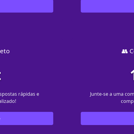
reto
👥 
t
espostas rápidas e
Junte-se a uma com
lizado!
compa
e