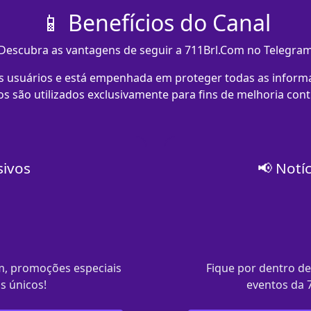
📱 Benefícios do Canal
Descubra as vantagens de seguir a 711Brl.Com no Telegra
us usuários e está empenhada em proteger todas as inform
s são utilizados exclusivamente para fins de melhoria con
sivos
📢 Notí
m, promoções especiais
Fique por dentro d
s únicos!
eventos da 