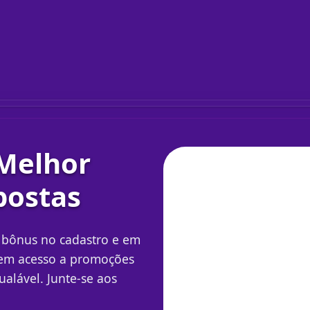
 Melhor
postas
 bônus no cadastro e em
tem acesso a promoções
ualável. Junte-se aos