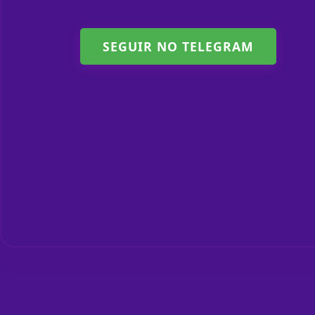
SEGUIR NO TELEGRAM