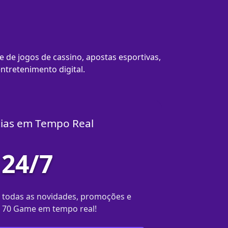
de jogos de cassino, apostas esportivas,
ntretenimento digital.
cias em Tempo Real
24/7
e todas as novidades, promoções e
 70 Game em tempo real!