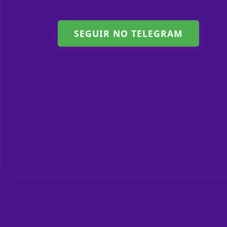
SEGUIR NO TELEGRAM