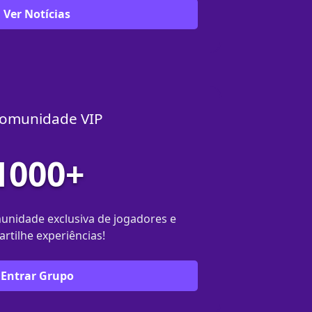
Ver Notícias
Comunidade VIP
1000+
unidade exclusiva de jogadores e
rtilhe experiências!
Entrar Grupo