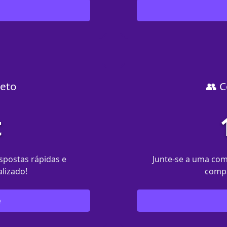
reto
👥 
t
espostas rápidas e
Junte-se a uma com
lizado!
compa
e