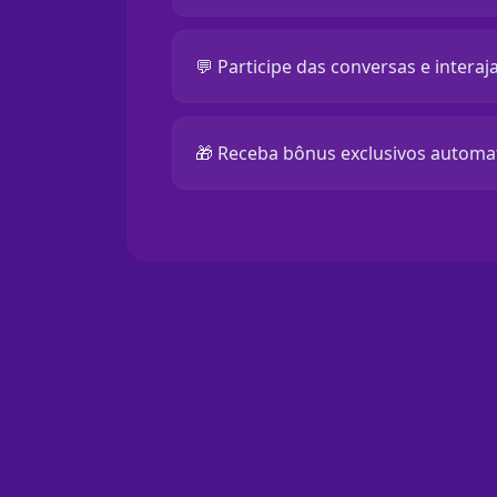
💬 Participe das conversas e interaj
🎁 Receba bônus exclusivos autom