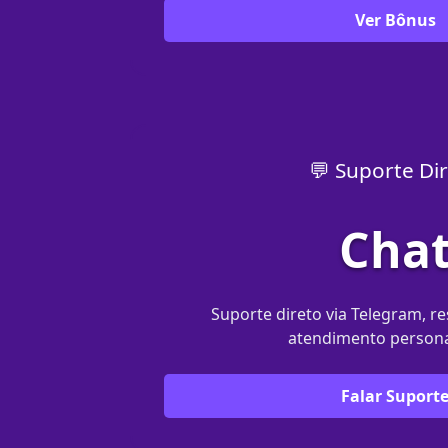
Ver Bônus
💬 Suporte Di
Cha
Suporte direto via Telegram, r
atendimento persona
Falar Suport