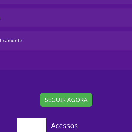
a
aticamente
SEGUIR AGORA
Acessos