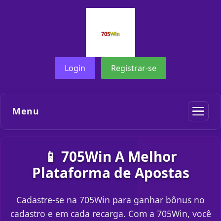
Login
Registrar-se
Menu
📱 705Win A Melhor
Plataforma de Apostas
Cadastre-se na 705Win para ganhar bônus no
cadastro e em cada recarga. Com a 705Win, você