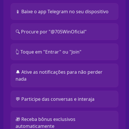
📱 Baixe o app Telegram no seu dispositivo
🔍 Procure por "@705WinOficial"
👆 Toque em "Entrar" ou "Join"
🔔 Ative as notificações para não perder
nada
💬 Participe das conversas e interaja
🎁 Receba bônus exclusivos
automaticamente