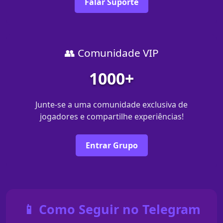
Falar Suporte
👥 Comunidade VIP
1000+
Junte-se a uma comunidade exclusiva de
jogadores e compartilhe experiências!
Entrar Grupo
📱 Como Seguir no Telegram