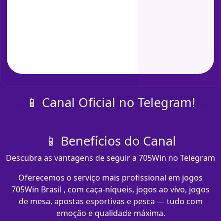
📱 Canal Oficial no Telegram!
📱 Benefícios do Canal
Descubra as vantagens de seguir a 705Win no Telegram
Oferecemos o serviço mais profissional em jogos
705Win Brasil , com caça-níqueis, jogos ao vivo, jogos
de mesa, apostas esportivas e pesca — tudo com
emoção e qualidade máxima.