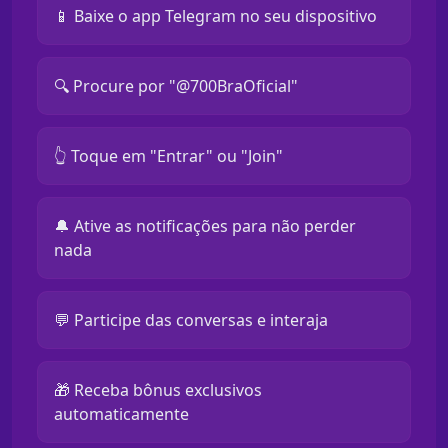
📱 Baixe o app Telegram no seu dispositivo
🔍 Procure por "@700BraOficial"
👆 Toque em "Entrar" ou "Join"
🔔 Ative as notificações para não perder
nada
💬 Participe das conversas e interaja
🎁 Receba bônus exclusivos
automaticamente