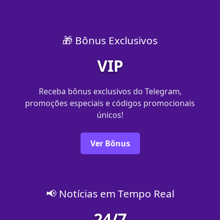
🎁 Bônus Exclusivos
VIP
Receba bônus exclusivos do Telegram,
promoções especiais e códigos promocionais
únicos!
Ver Bônus
📢 Notícias em Tempo Real
24/7