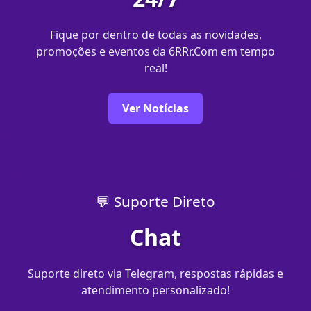
Fique por dentro de todas as novidades,
promoções e eventos da 6RRr.Com em tempo
real!
Ver Notícias
💬 Suporte Direto
Chat
Suporte direto via Telegram, respostas rápidas e
atendimento personalizado!