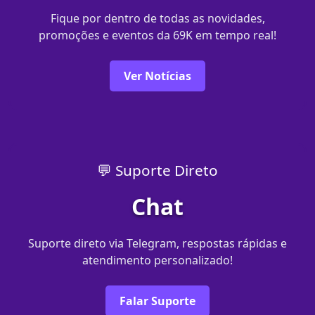
Fique por dentro de todas as novidades,
promoções e eventos da 69K em tempo real!
Ver Notícias
💬 Suporte Direto
Chat
Suporte direto via Telegram, respostas rápidas e
atendimento personalizado!
Falar Suporte