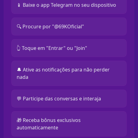
📱 Baixe o app Telegram no seu dispositivo
🔍 Procure por "@69KOficial"
👆 Toque em "Entrar" ou "Join"
🔔 Ative as notificações para não perder
nada
💬 Participe das conversas e interaja
🎁 Receba bônus exclusivos
automaticamente