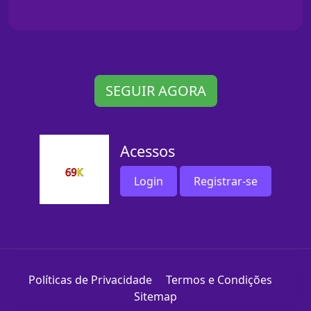
SEGUIR AGORA
Acessos
Login
Registrar-se
Políticas de Privacidade
Termos e Condições
Sitemap