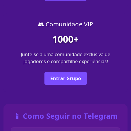
👥 Comunidade VIP
1000+
Junte-se a uma comunidade exclusiva de
jogadores e compartilhe experiências!
Entrar Grupo
📱 Como Seguir no Telegram