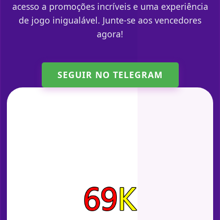
acesso a promoções incríveis e uma experiência
de jogo inigualável. Junte-se aos vencedores
agora!
SEGUIR NO TELEGRAM