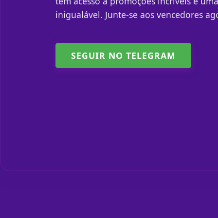
tem acesso a promoções incríveis e uma
inigualável. Junte-se aos vencedores ag
SEGUIR NO TELEGRAM