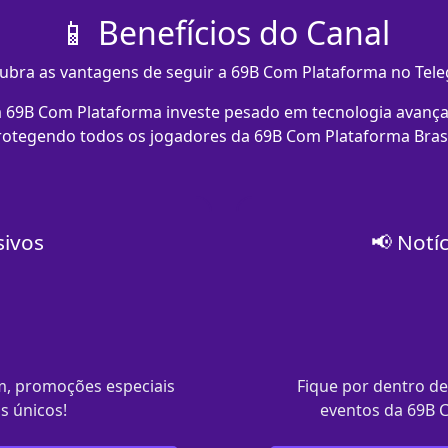
📱 Benefícios do Canal
ubra as vantagens de seguir a 69B Com Plataforma no Tel
 a 69B Com Plataforma investe pesado em tecnologia avançad
rotegendo todos os jogadores da 69B Com Plataforma Brasil
sivos
📢 Notí
m, promoções especiais
Fique por dentro d
s únicos!
eventos da 69B 