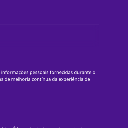
 informações pessoais fornecidas durante o
ns de melhoria contínua da experiência de