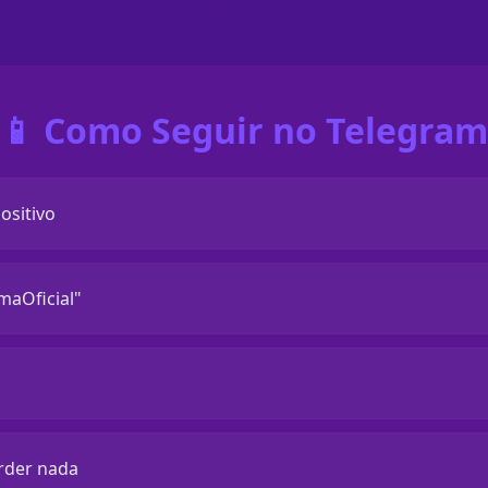
📱 Como Seguir no Telegram
ositivo
maOficial"
erder nada