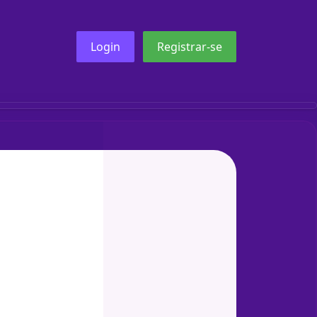
Login
Registrar-se