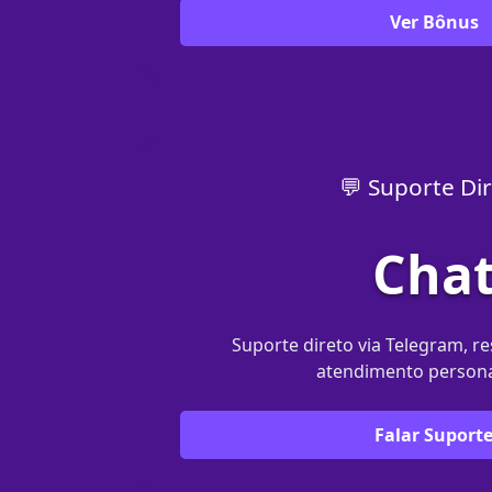
Ver Bônus
💬 Suporte Di
Cha
Suporte direto via Telegram, r
atendimento persona
Falar Suport