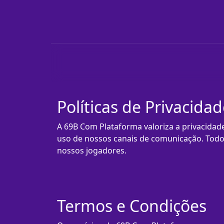
Políticas de Privacida
A 69B Com Plataforma valoriza a privacida
uso de nossos canais de comunicação. Todos
nossos jogadores.
Termos e Condições