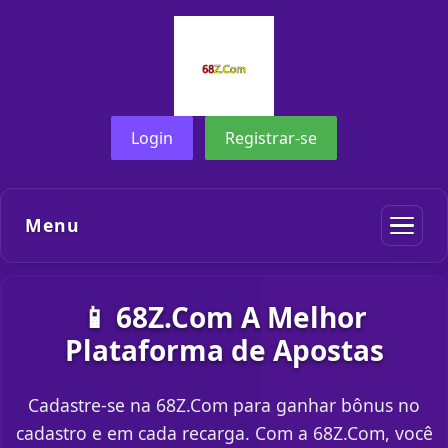
Login
Registrar-se
Menu
📱 68Z.Com A Melhor
Plataforma de Apostas
Cadastre-se na 68Z.Com para ganhar bônus no
cadastro e em cada recarga. Com a 68Z.Com, você