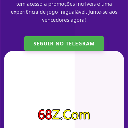
tem acesso a promoções incríveis e uma
experiência de jogo inigualável. Junte-se aos
vencedores agora!
SEGUIR NO TELEGRAM