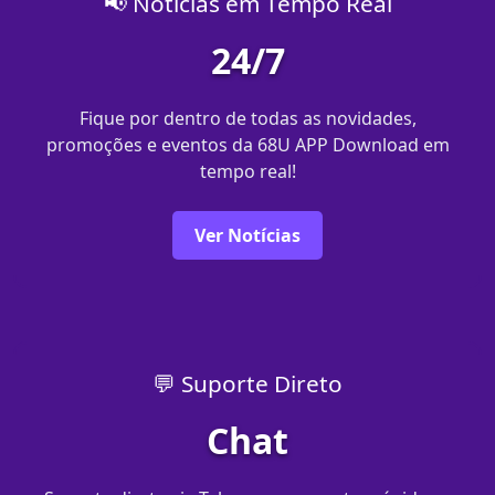
📢 Notícias em Tempo Real
24/7
Fique por dentro de todas as novidades,
promoções e eventos da 68U APP Download em
tempo real!
Ver Notícias
💬 Suporte Direto
Chat