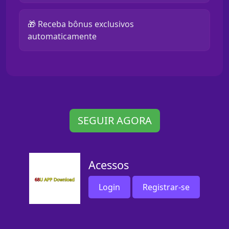
🎁 Receba bônus exclusivos
automaticamente
SEGUIR AGORA
Acessos
Login
Registrar-se