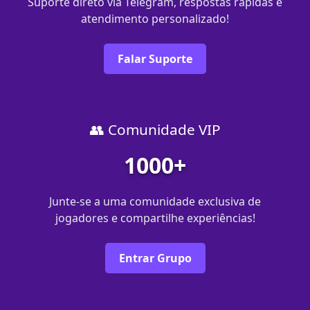
Suporte direto via Telegram, respostas rápidas e
atendimento personalizado!
Falar Suporte
👥 Comunidade VIP
1000+
Junte-se a uma comunidade exclusiva de
jogadores e compartilhe experiências!
Entrar Grupo