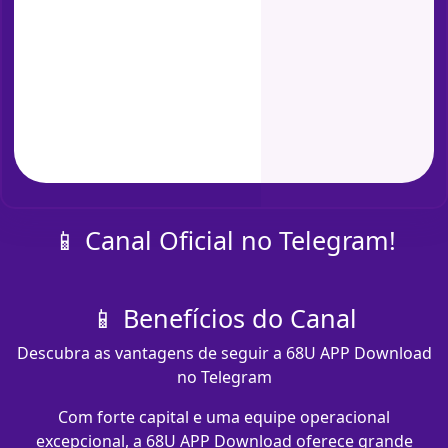
📱 Canal Oficial no Telegram!
📱 Benefícios do Canal
Descubra as vantagens de seguir a 68U APP Download
no Telegram
Com forte capital e uma equipe operacional
excepcional, a 68U APP Download oferece grande