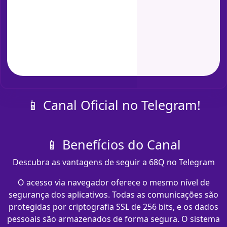
📱 Canal Oficial no Telegram!
📱 Benefícios do Canal
Descubra as vantagens de seguir a 68Q no Telegram
O acesso via navegador oferece o mesmo nível de
segurança dos aplicativos. Todas as comunicações são
protegidas por criptografia SSL de 256 bits, e os dados
pessoais são armazenados de forma segura. O sistema