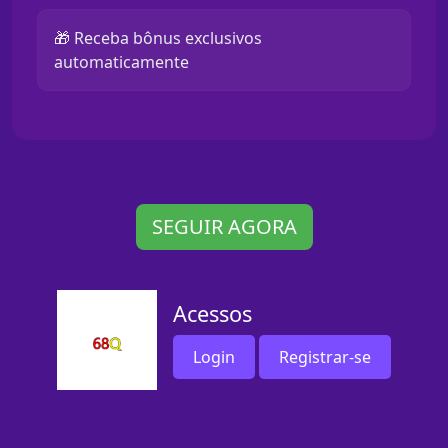
🎁 Receba bônus exclusivos
automaticamente
SEGUIR AGORA
Acessos
Login
Registrar-se