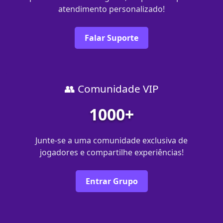
atendimento personalizado!
Falar Suporte
👥 Comunidade VIP
1000+
Junte-se a uma comunidade exclusiva de
jogadores e compartilhe experiências!
Entrar Grupo