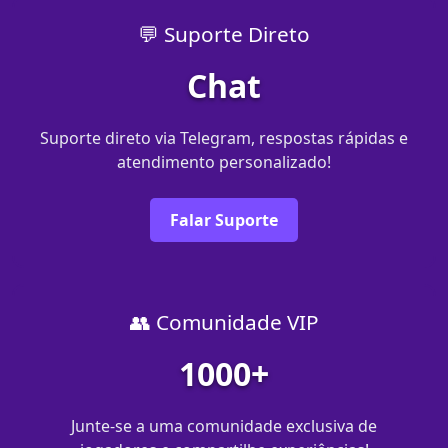
💬 Suporte Direto
Chat
Suporte direto via Telegram, respostas rápidas e
atendimento personalizado!
Falar Suporte
👥 Comunidade VIP
1000+
Junte-se a uma comunidade exclusiva de