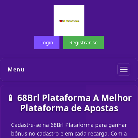
Login
Registrar-se
Menu
📱 68Brl Plataforma A Melhor
Plataforma de Apostas
Cadastre-se na 68Brl Plataforma para ganhar
bônus no cadastro e em cada recarga. Com a