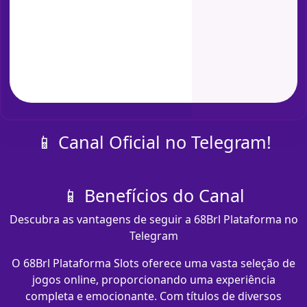
📱 Canal Oficial no Telegram!
📱 Benefícios do Canal
Descubra as vantagens de seguir a 68Brl Plataforma no
Telegram
O 68Brl Plataforma Slots oferece uma vasta seleção de
jogos online, proporcionando uma experiência
completa e emocionante. Com títulos de diversos