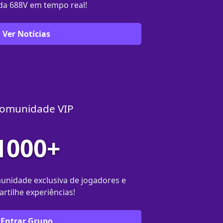
da 688V em tempo real!
Ver Notícias
Comunidade VIP
1000+
unidade exclusiva de jogadores e
rtilhe experiências!
Entrar Grupo