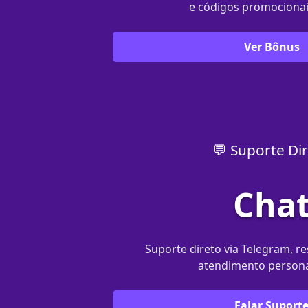
e códigos promocionai
Ver Bônus
💬 Suporte Di
Cha
Suporte direto via Telegram, r
atendimento persona
Falar Suport