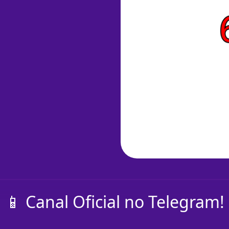
📱 Canal Oficial no Telegram!