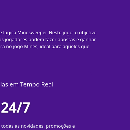
 lógica Minesweeper. Neste jogo, o objetivo
e os jogadores podem fazer apostas e ganhar
 no jogo Mines, ideal para aqueles que
cias em Tempo Real
24/7
e todas as novidades, promoções e