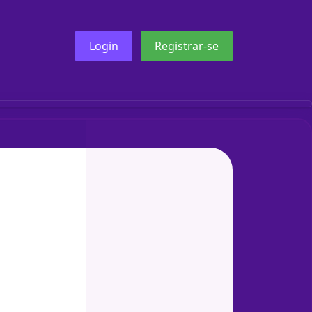
Login
Registrar-se