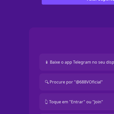
📱 Baixe o app Telegram no seu disp
🔍 Procure por "@688VOficial"
👆 Toque em "Entrar" ou "Join"