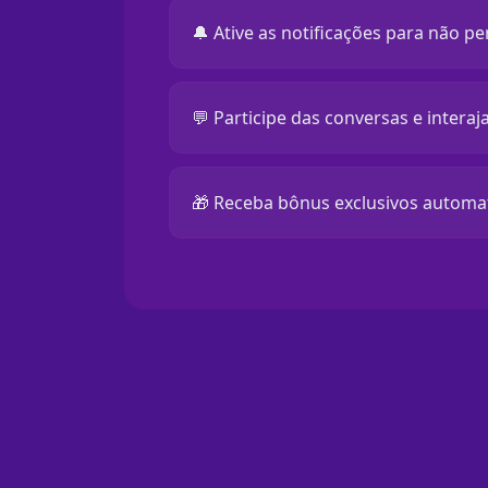
🔔 Ative as notificações para não p
💬 Participe das conversas e interaj
🎁 Receba bônus exclusivos autom