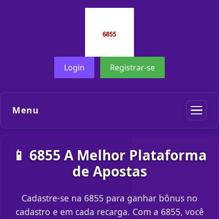
Login
Registrar-se
Menu
📱 6855 A Melhor Plataforma
de Apostas
Cadastre-se na 6855 para ganhar bônus no
cadastro e em cada recarga. Com a 6855, você