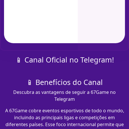
📱 Canal Oficial no Telegram!
📱 Benefícios do Canal
Descubra as vantagens de seguir a 67Game no
Telegram
A 67Game cobre eventos esportivos de todo o mundo,
incluindo as principais ligas e competições em
diferentes países. Esse foco internacional permite que