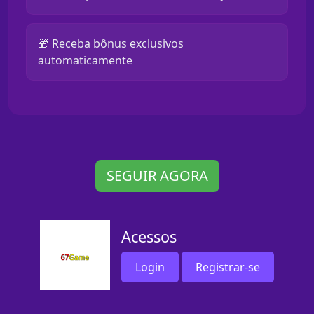
🎁 Receba bônus exclusivos
automaticamente
SEGUIR AGORA
Acessos
Login
Registrar-se