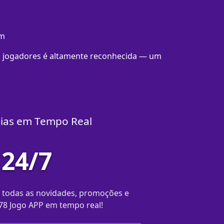
am
os jogadores é altamente reconhecida — um
cias em Tempo Real
24/7
e todas as novidades, promoções e
78 Jogo APP em tempo real!