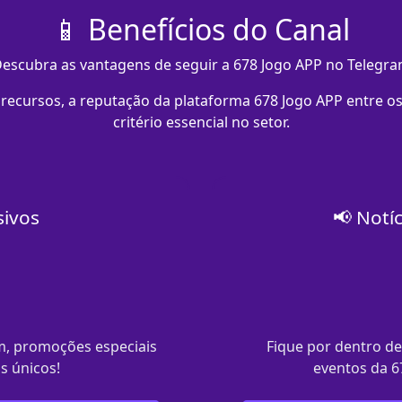
📱 Benefícios do Canal
escubra as vantagens de seguir a 678 Jogo APP no Telegr
 recursos, a reputação da plataforma 678 Jogo APP entre 
critério essencial no setor.
sivos
📢 Notí
m, promoções especiais
Fique por dentro d
s únicos!
eventos da 6