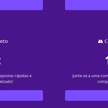
reto
👥 
t
espostas rápidas e
Junte-se a uma com
lizado!
compa
e