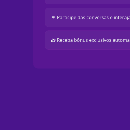
💬 Participe das conversas e interaj
🎁 Receba bônus exclusivos autom