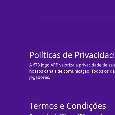
Políticas de Privacida
A 678 Jogo APP valoriza a privacidade de s
nossos canais de comunicação. Todos os dad
jogadores.
Termos e Condições