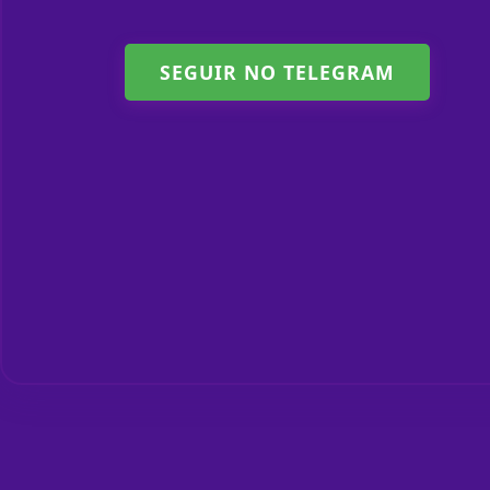
SEGUIR NO TELEGRAM