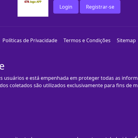
Login
Registrar-se
Políticas de Privacidade
Termos e Condições
Sitemap
de
eus usuários e está empenhada em proteger todas as infor
os coletados são utilizados exclusivamente para fins de m