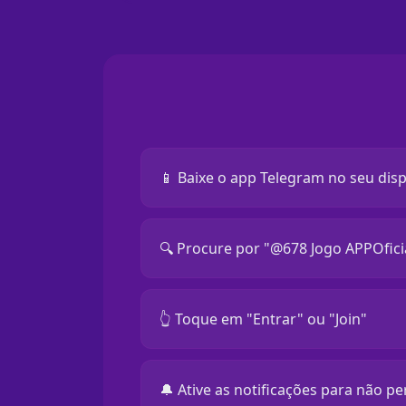
📱 Baixe o app Telegram no seu disp
🔍 Procure por "@678 Jogo APPOfici
👆 Toque em "Entrar" ou "Join"
🔔 Ative as notificações para não p