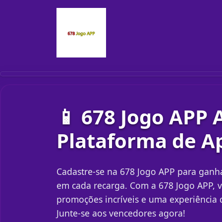
📱 678 Jogo APP 
Plataforma de A
Cadastre-se na 678 Jogo APP para ganh
em cada recarga. Com a 678 Jogo APP, 
promoções incríveis e uma experiência d
Junte-se aos vencedores agora!