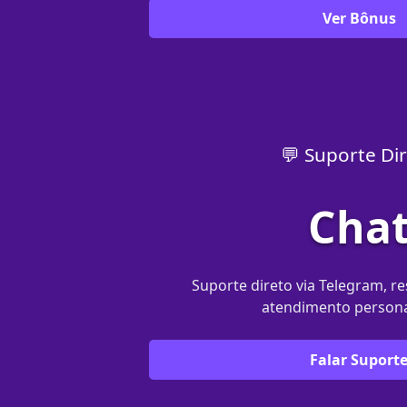
Ver Bônus
💬 Suporte Di
Cha
Suporte direto via Telegram, r
atendimento persona
Falar Suport