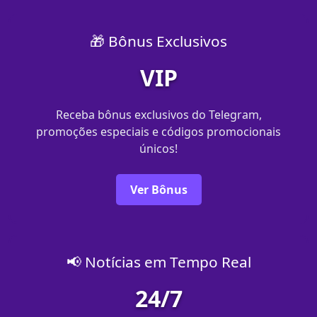
🎁 Bônus Exclusivos
VIP
Receba bônus exclusivos do Telegram,
promoções especiais e códigos promocionais
únicos!
Ver Bônus
📢 Notícias em Tempo Real
24/7