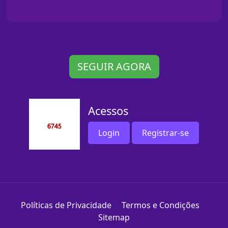
SEGUIR AGORA
Acessos
Login
Registrar-se
Políticas de Privacidade
Termos e Condições
Sitemap