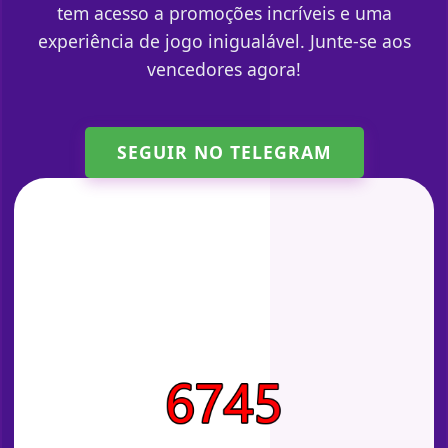
tem acesso a promoções incríveis e uma
experiência de jogo inigualável. Junte-se aos
vencedores agora!
SEGUIR NO TELEGRAM