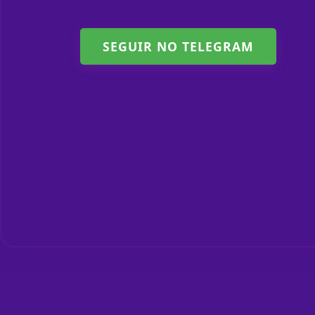
SEGUIR NO TELEGRAM