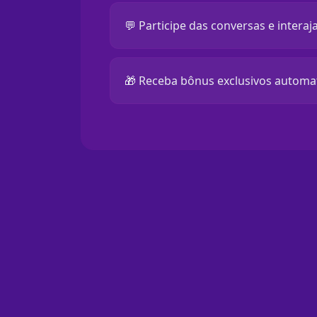
💬 Participe das conversas e interaj
🎁 Receba bônus exclusivos autom