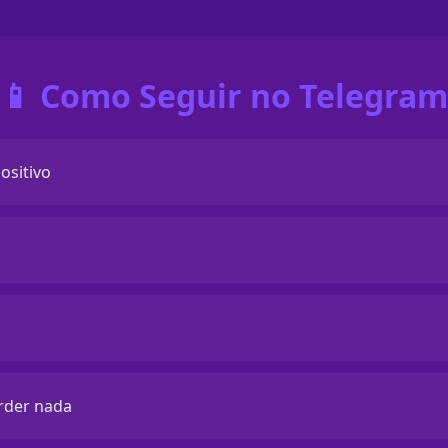
📱 Como Seguir no Telegram
ositivo
erder nada