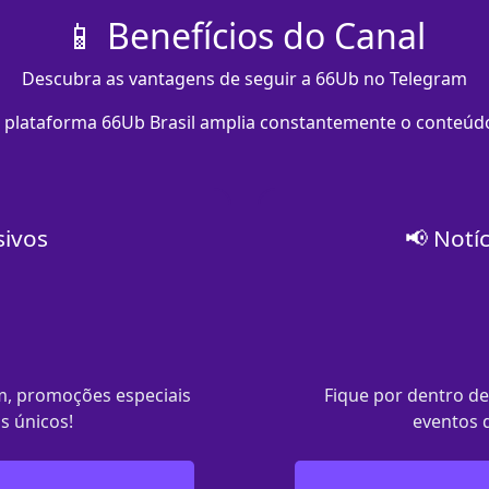
📱 Benefícios do Canal
Descubra as vantagens de seguir a 66Ub no Telegram
 a plataforma 66Ub Brasil amplia constantemente o conteúd
sivos
📢 Notí
m, promoções especiais
Fique por dentro d
s únicos!
eventos 