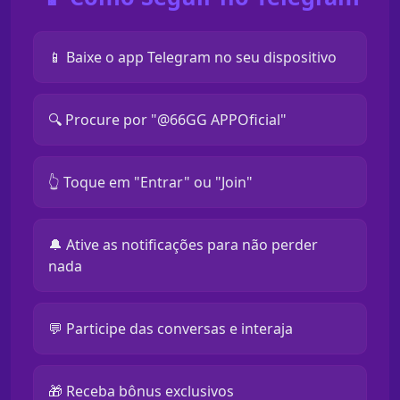
📱 Baixe o app Telegram no seu dispositivo
🔍 Procure por "@66GG APPOficial"
👆 Toque em "Entrar" ou "Join"
🔔 Ative as notificações para não perder
nada
💬 Participe das conversas e interaja
🎁 Receba bônus exclusivos