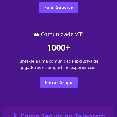
Falar Suporte
👥 Comunidade VIP
1000+
Junte-se a uma comunidade exclusiva de
jogadores e compartilhe experiências!
Entrar Grupo
📱 Como Seguir no Telegram