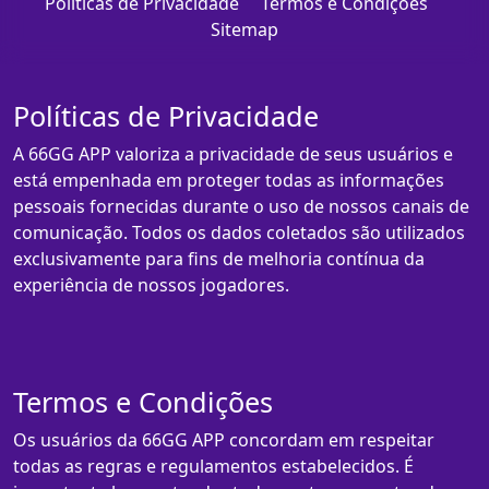
Políticas de Privacidade
Termos e Condições
Sitemap
Políticas de Privacidade
A 66GG APP valoriza a privacidade de seus usuários e
está empenhada em proteger todas as informações
pessoais fornecidas durante o uso de nossos canais de
comunicação. Todos os dados coletados são utilizados
exclusivamente para fins de melhoria contínua da
experiência de nossos jogadores.
Termos e Condições
Os usuários da 66GG APP concordam em respeitar
todas as regras e regulamentos estabelecidos. É