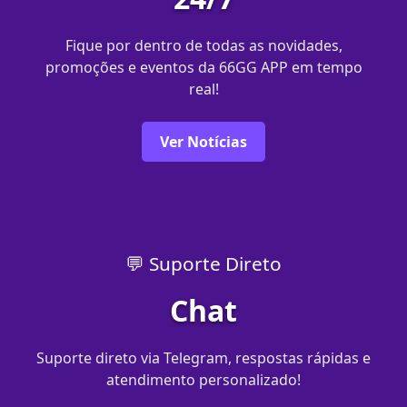
Fique por dentro de todas as novidades,
promoções e eventos da 66GG APP em tempo
real!
Ver Notícias
💬 Suporte Direto
Chat
Suporte direto via Telegram, respostas rápidas e
atendimento personalizado!