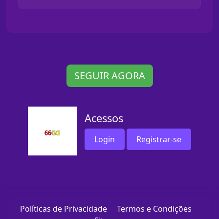
SEGUIR AGORA
Acessos
Login
Registrar-se
Políticas de Privacidade
Termos e Condições