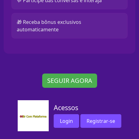
💬 Participe das conversas e interaja
🎁 Receba bônus exclusivos
automaticamente
SEGUIR AGORA
Acessos
Login
Registrar-se