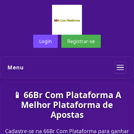
Login
Registrar-se
Menu
📱 66Br Com Plataforma A
Melhor Plataforma de
Apostas
Cadastre-se na 66Br Com Plataforma para ganhar