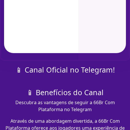
📱 Canal Oficial no Telegram!
📱 Benefícios do Canal
Descubra as vantagens de seguir a 66Br Com
Plataforma no Telegram
Através de uma abordagem divertida, a 66Br Com
Plataforma oferece aos jogadores uma experiência de