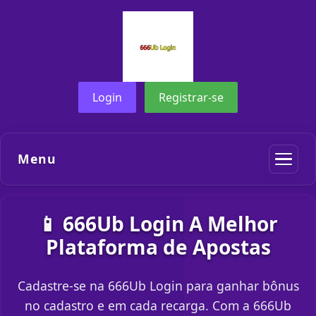
Login
Registrar-se
Menu
📱 666Ub Login A Melhor
Plataforma de Apostas
Cadastre-se na 666Ub Login para ganhar bônus
no cadastro e em cada recarga. Com a 666Ub