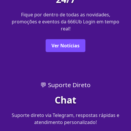
Fique por dentro de todas as novidades,
promoções e eventos da 666Ub Login em tempo
real!
Ver Notícias
💬 Suporte Direto
Chat
Suporte direto via Telegram, respostas rápidas e
atendimento personalizado!