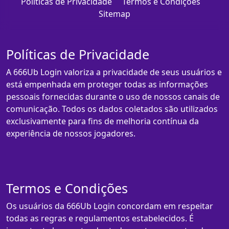
Políticas de Privacidade
Termos e Condições
Sitemap
Políticas de Privacidade
A 666Ub Login valoriza a privacidade de seus usuários e
está empenhada em proteger todas as informações
pessoais fornecidas durante o uso de nossos canais de
comunicação. Todos os dados coletados são utilizados
exclusivamente para fins de melhoria contínua da
experiência de nossos jogadores.
Termos e Condições
Os usuários da 666Ub Login concordam em respeitar
todas as regras e regulamentos estabelecidos. É