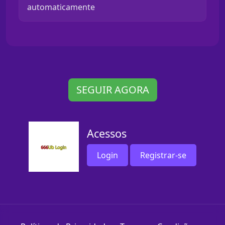
automaticamente
SEGUIR AGORA
Acessos
Login
Registrar-se