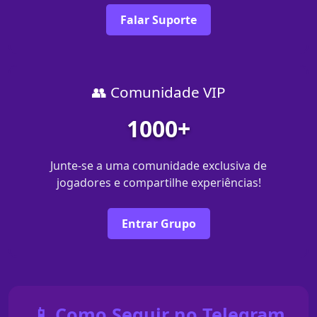
Falar Suporte
👥 Comunidade VIP
1000+
Junte-se a uma comunidade exclusiva de
jogadores e compartilhe experiências!
Entrar Grupo
📱 Como Seguir no Telegram