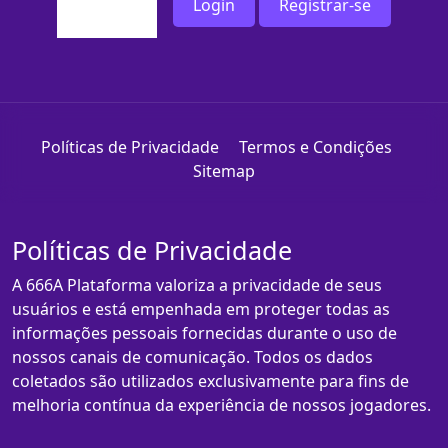
Login
Registrar-se
Políticas de Privacidade
Termos e Condições
Sitemap
Políticas de Privacidade
A 666A Plataforma valoriza a privacidade de seus
usuários e está empenhada em proteger todas as
informações pessoais fornecidas durante o uso de
nossos canais de comunicação. Todos os dados
coletados são utilizados exclusivamente para fins de
melhoria contínua da experiência de nossos jogadores.