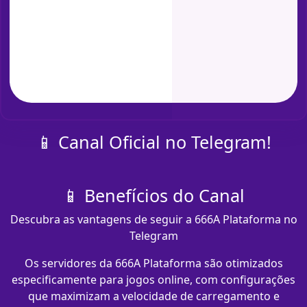
📱 Canal Oficial no Telegram!
📱 Benefícios do Canal
Descubra as vantagens de seguir a 666A Plataforma no
Telegram
Os servidores da 666A Plataforma são otimizados
especificamente para jogos online, com configurações
que maximizam a velocidade de carregamento e