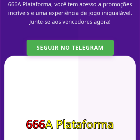
666A Plataforma, você tem acesso a promoções
incríveis e uma experiência de jogo inigualável.
Junte-se aos vencedores agora!
SEGUIR NO TELEGRAM