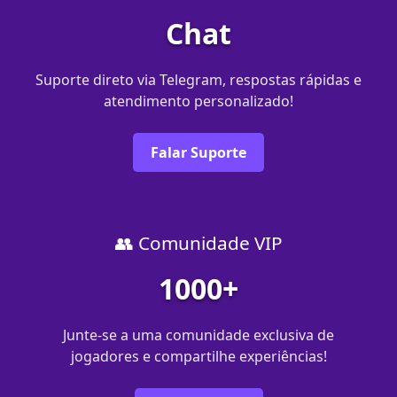
Chat
Suporte direto via Telegram, respostas rápidas e
atendimento personalizado!
Falar Suporte
👥 Comunidade VIP
1000+
Junte-se a uma comunidade exclusiva de
jogadores e compartilhe experiências!