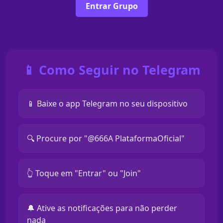
Entrar Grupo
📱 Como Seguir no Telegram
📱 Baixe o app Telegram no seu dispositivo
🔍 Procure por "@666A PlataformaOficial"
👆 Toque em "Entrar" ou "Join"
🔔 Ative as notificações para não perder
nada