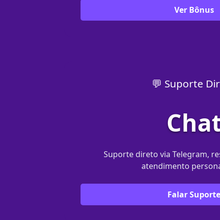
Ver Bônus
💬 Suporte Di
Cha
Suporte direto via Telegram, r
atendimento persona
Falar Suport