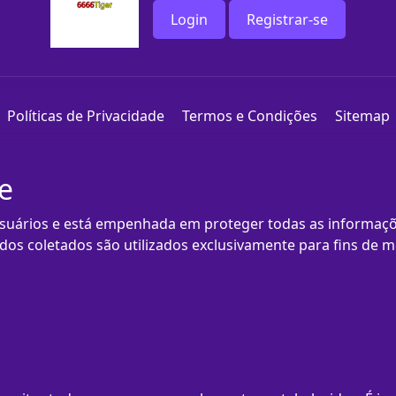
Login
Registrar-se
Políticas de Privacidade
Termos e Condições
Sitemap
de
 usuários e está empenhada em proteger todas as informaçõ
os coletados são utilizados exclusivamente para fins de m