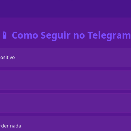
📱 Como Seguir no Telegram
ositivo
erder nada