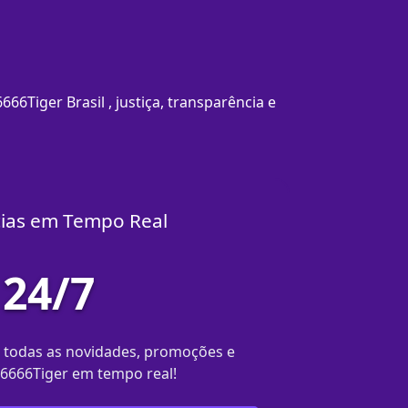
6Tiger Brasil , justiça, transparência e
cias em Tempo Real
24/7
e todas as novidades, promoções e
 6666Tiger em tempo real!