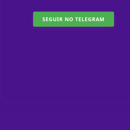
SEGUIR NO TELEGRAM