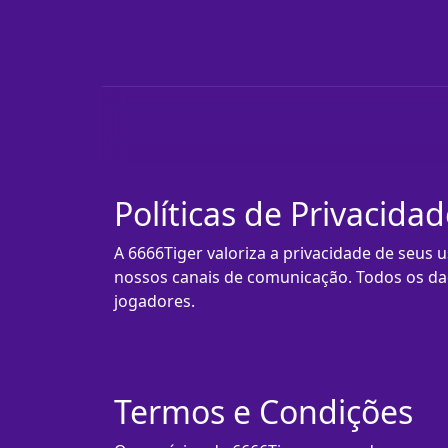
Políticas de Privacida
A 6666Tiger valoriza a privacidade de seus
nossos canais de comunicação. Todos os dad
jogadores.
Termos e Condições