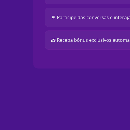
💬 Participe das conversas e interaj
🎁 Receba bônus exclusivos autom