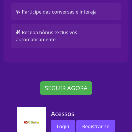
💬 Participe das conversas e interaja
🎁 Receba bônus exclusivos
automaticamente
SEGUIR AGORA
Acessos
Login
Registrar-se