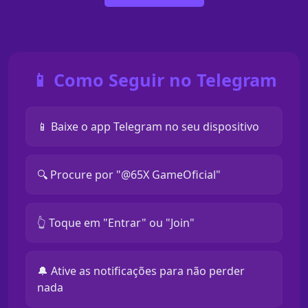
📱 Como Seguir no Telegram
📱 Baixe o app Telegram no seu dispositivo
🔍 Procure por "@65X GameOficial"
👆 Toque em "Entrar" ou "Join"
🔔 Ative as notificações para não perder
nada