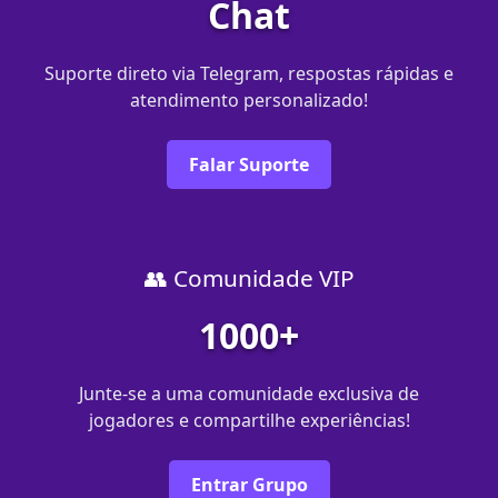
Chat
Suporte direto via Telegram, respostas rápidas e
atendimento personalizado!
Falar Suporte
👥 Comunidade VIP
1000+
Junte-se a uma comunidade exclusiva de
jogadores e compartilhe experiências!
Entrar Grupo