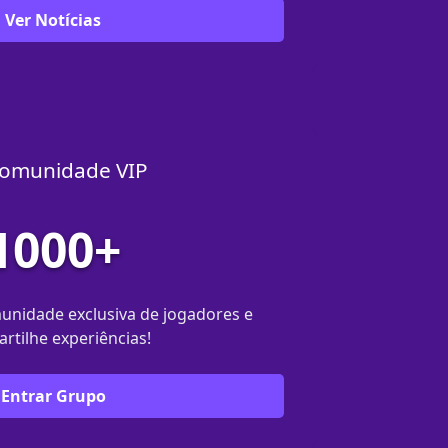
Ver Notícias
Comunidade VIP
1000+
unidade exclusiva de jogadores e
rtilhe experiências!
Entrar Grupo