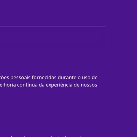
ções pessoais fornecidas durante o uso de
elhoria contínua da experiência de nossos