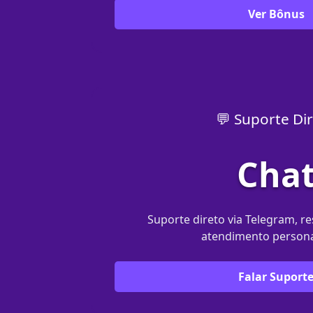
Ver Bônus
💬 Suporte Di
Cha
Suporte direto via Telegram, r
atendimento persona
Falar Suport