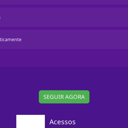
a
aticamente
SEGUIR AGORA
Acessos