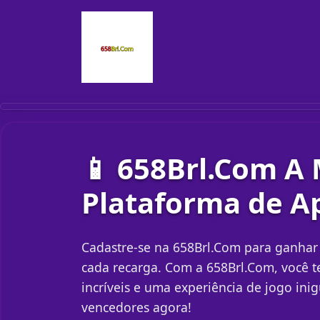
📱 658Brl.Com A
Plataforma de A
Cadastre-se na 658Brl.Com para ganhar
cada recarga. Com a 658Brl.Com, você 
incríveis e uma experiência de jogo inig
vencedores agora!