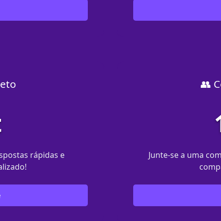
reto
👥 
t
espostas rápidas e
Junte-se a uma com
lizado!
compa
e