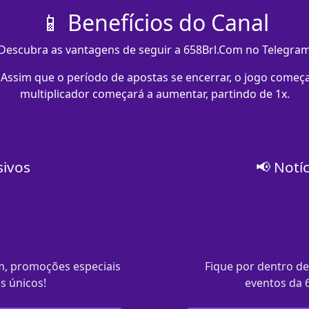
📱 Benefícios do Canal
Descubra as vantagens de seguir a 658Brl.Com no Telegra
ssim que o período de apostas se encerrar, o jogo começa.
multiplicador começará a aumentar, partindo de 1x.
sivos
📢 Notí
m, promoções especiais
Fique por dentro d
s únicos!
eventos da 